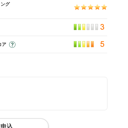
ィング
コア
立申込