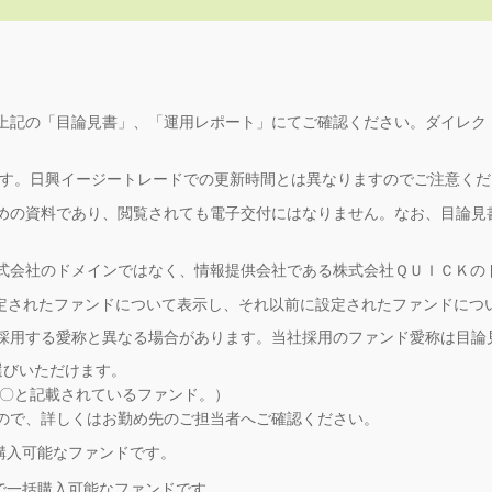
上記の「目論見書」、「運用レポート」にてご確認ください。ダイレク
ます。日興イージートレードでの更新時間とは異なりますのでご注意く
めの資料であり、閲覧されても電子交付にはなりません。なお、目論見
式会社のドメインではなく、情報提供会社である株式会社ＱＵＩＣＫの
設定されたファンドについて表示し、それ以前に設定されたファンドにつ
採用する愛称と異なる場合があります。当社採用のファンド愛称は目論
お選びいただけます。
が〇と記載されているファンド。）
ので、詳しくはお勤め先のご担当者へご確認ください。
購入可能なファンドです。
で一括購入可能なファンドです。