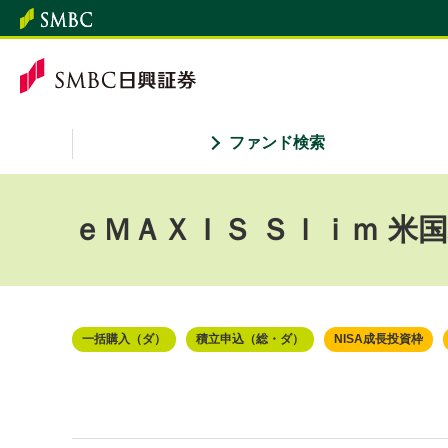
ファンド検索
ｅＭＡＸＩＳ Ｓｌｉｍ 米
一括購入（ダ）
積立申込（総・ダ）
NISA成長投資枠