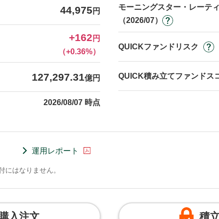
モーニングスター・レーテ
44,975
円
（2026/07）
+162
円
QUICKファンドリスク
（+0.36%）
127,297.31
QUICK積み立てファンドス
億円
2026/08/07 時点
運用レポート
交付にはなりません。
購入注文
積