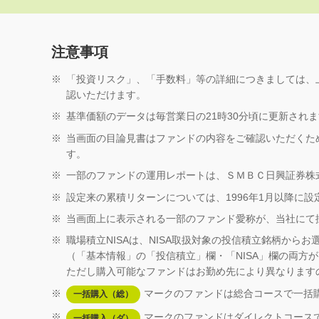
注意事項
※
「投資リスク」、「手数料」等の詳細につきましては、
認いただけます。
※
基準価額のデータは毎営業日の21時30分頃に更新され
※
当画面の目論見書はファンドの内容をご確認いただくた
す。
※
一部のファンドの運用レポートは、ＳＭＢＣ日興証券株
※
設定来の累積リターンについては、1996年1月以降に
※
当画面上に表示される一部のファンド愛称が、当社にて
※
職場積立NISAは、NISA取扱対象の投信積立銘柄から
（「基本情報」の「投信積立」欄・「NISA」欄の両方
ただし購入可能なファンドはお勤め先により異なります
※
マークのファンドは総合コースで一括
一括購入（総）
※
マークのファンドはダイレクトコース
一括購入（ダ）