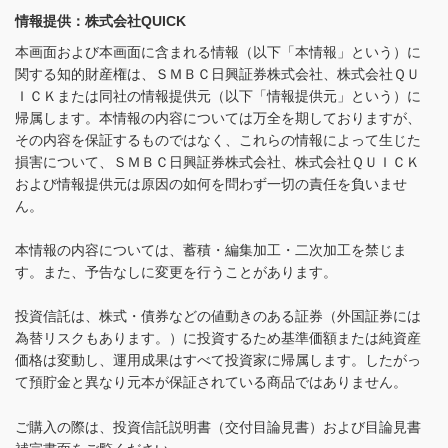
情報提供：株式会社QUICK
本画面および本画面に含まれる情報（以下「本情報」という）に
関する知的財産権は、ＳＭＢＣ日興証券株式会社、株式会社ＱＵ
ＩＣＫまたは同社の情報提供元（以下「情報提供元」という）に
帰属します。本情報の内容については万全を期しておりますが、
その内容を保証するものではなく、これらの情報によって生じた
損害について、ＳＭＢＣ日興証券株式会社、株式会社ＱＵＩＣＫ
および情報提供元は原因の如何を問わず一切の責任を負いませ
ん。
本情報の内容については、蓄積・編集加工・二次加工を禁じま
す。また、予告なしに変更を行うことがあります。
投資信託は、株式・債券などの値動きのある証券（外国証券には
為替リスクもあります。）に投資するため基準価額または純資産
価格は変動し、運用成果はすべて投資家に帰属します。したがっ
て預貯金と異なり元本が保証されている商品ではありません。
ご購入の際は、投資信託説明書（交付目論見書）および目論見書