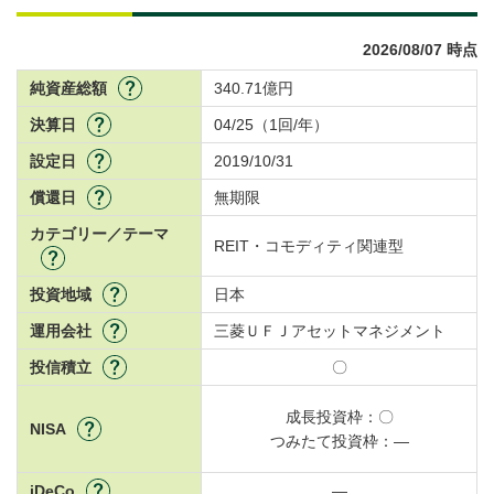
2026/08/07 時点
純資産総額
340.71億円
決算日
04/25（1回/年）
設定日
2019/10/31
償還日
無期限
カテゴリー／テーマ
REIT・コモディティ関連型
投資地域
日本
運用会社
三菱ＵＦＪアセットマネジメント
投信積立
〇
成長投資枠：
〇
NISA
つみたて投資枠：
―
iDeCo
―