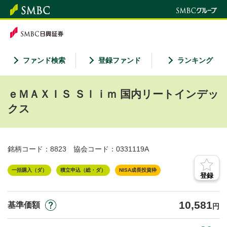
ファンド検索
登録ファンド
ランキング
ｅＭＡＸＩＳ Ｓｌｉｍ 国内リートインデッ
クス
銘柄コード：8823
協会コード：0331119A
一括購入（ダ）
積立申込（総・ダ）
NISA成長投資枠
登録
10,581
基準価額
円