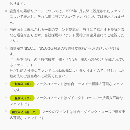
おります。
※
設定来の累積リターンについては、1996年1月以降に設定されたファンド
について表示し、それ以前に設定されたファンドについては表示されませ
ん。
※
当画面上に表示される一部のファンド愛称が、当社にて採用する愛称と異
なる場合があります。当社採用のファンド愛称は目論見書にてご確認くだ
さい。
※
職場積立NISAは、NISA取扱対象の投信積立銘柄からお選びいただけま
す。
（「基本情報」の「投信積立」欄・「NISA」欄の両方が〇と記載されてい
るファンド。）
ただし購入可能なファンドはお勤め先により異なりますので、詳しくはお
勤め先のご担当者へご確認ください。
※
マークのファンドは総合コースで一括購入可能なファン
一括購入（総）
ドです。
※
マークのファンドはダイレクトコースで一括購入可能な
一括購入（ダ）
ファンドです。
※
マークのファンドは総合・ダイレクトコースで積立申
積立申込（総・ダ）
込可能なファンドです。