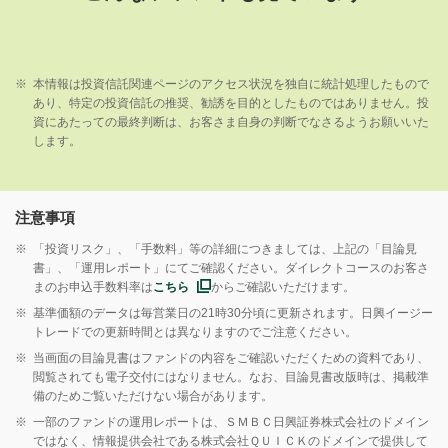
※
本情報は投資信託関連ページのアクセス状況を独自に統計処理したもので
あり、特定の投資信託の推奨、勧誘を目的としたものではありません。投
資にあたっての最終判断は、お客さま自身の判断でなさるようお願いいた
します。
注意事項
※
「投資リスク」、「手数料」等の詳細につきましては、上記の「目論見
書」、「運用レポート」にてご確認ください。ダイレクトコースのお客さ
まのお申込手数料率は
こちら
からご確認いただけます。
※
基準価額のデータは毎営業日の21時30分頃に更新されます。日興イージー
トレードでの更新時間とは異なりますのでご注意ください。
※
当画面の目論見書はファンドの内容をご確認いただくための資料であり、
閲覧されても電子交付にはなりません。なお、目論見書改版時は、掲載準
備のためご覧いただけない場合があります。
※
一部のファンドの運用レポートは、ＳＭＢＣ日興証券株式会社のドメイン
ではなく、情報提供会社である株式会社ＱＵＩＣＫのドメインで提供して