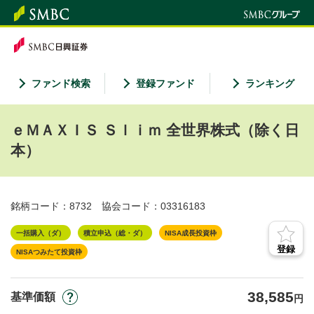
ファンド検索
登録ファンド
ランキング
ｅＭＡＸＩＳ Ｓｌｉｍ 全世界株式（除く日
本）
銘柄コード：8732
協会コード：03316183
一括購入（ダ）
積立申込（総・ダ）
NISA成長投資枠
登録
NISAつみたて投資枠
38,585
基準価額
円