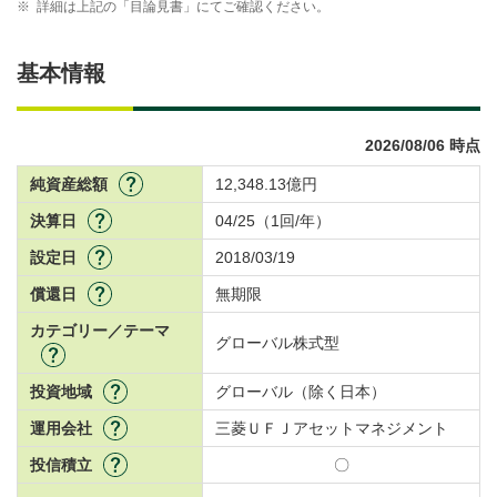
※
詳細は上記の「目論見書」にてご確認ください。
基本情報
2026/08/06 時点
純資産総額
12,348.13億円
決算日
04/25（1回/年）
設定日
2018/03/19
償還日
無期限
カテゴリー／テーマ
グローバル株式型
投資地域
グローバル（除く日本）
運用会社
三菱ＵＦＪアセットマネジメント
投信積立
〇