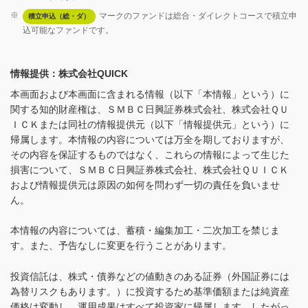
※
マークのファンドは総合・ダイレクトコースで積立申
積立申込（総・ダ）
込可能なファンドです。
情報提供：株式会社QUICK
本画面および本画面に含まれる情報（以下「本情報」という）に
関する知的財産権は、ＳＭＢＣ日興証券株式会社、株式会社ＱＵ
ＩＣＫまたは同社の情報提供元（以下「情報提供元」という）に
帰属します。本情報の内容については万全を期しておりますが、
その内容を保証するものではなく、これらの情報によって生じた
損害について、ＳＭＢＣ日興証券株式会社、株式会社ＱＵＩＣＫ
および情報提供元は原因の如何を問わず一切の責任を負いませ
ん。
本情報の内容については、蓄積・編集加工・二次加工を禁じま
す。また、予告なしに変更を行うことがあります。
投資信託は、株式・債券などの値動きのある証券（外国証券には
為替リスクもあります。）に投資するため基準価額または純資産
価格は変動し、運用成果はすべて投資家に帰属します。したがっ