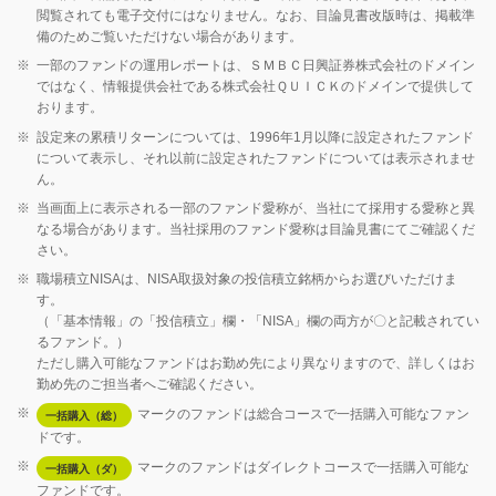
閲覧されても電子交付にはなりません。なお、目論見書改版時は、掲載準
備のためご覧いただけない場合があります。
※
一部のファンドの運用レポートは、ＳＭＢＣ日興証券株式会社のドメイン
ではなく、情報提供会社である株式会社ＱＵＩＣＫのドメインで提供して
おります。
※
設定来の累積リターンについては、1996年1月以降に設定されたファンド
について表示し、それ以前に設定されたファンドについては表示されませ
ん。
※
当画面上に表示される一部のファンド愛称が、当社にて採用する愛称と異
なる場合があります。当社採用のファンド愛称は目論見書にてご確認くだ
さい。
※
職場積立NISAは、NISA取扱対象の投信積立銘柄からお選びいただけま
す。
（「基本情報」の「投信積立」欄・「NISA」欄の両方が〇と記載されてい
るファンド。）
ただし購入可能なファンドはお勤め先により異なりますので、詳しくはお
勤め先のご担当者へご確認ください。
※
マークのファンドは総合コースで一括購入可能なファン
一括購入（総）
ドです。
※
マークのファンドはダイレクトコースで一括購入可能な
一括購入（ダ）
ファンドです。