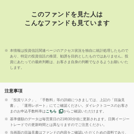
このファンドを見た人は
こんなファンドも見ています
※
本情報は投資信託関連ページのアクセス状況を独自に統計処理したもので
あり、特定の投資信託の推奨、勧誘を目的としたものではありません。投
資にあたっての最終判断は、お客さま自身の判断でなさるようお願いいた
します。
注意事項
※
「投資リスク」、「手数料」等の詳細につきましては、上記の「目論見
書」、「運用レポート」にてご確認ください。ダイレクトコースのお客さ
まのお申込手数料率は
こちら
からご確認いただけます。
※
基準価額のデータは毎営業日の21時30分頃に更新されます。日興イージー
トレードでの更新時間とは異なりますのでご注意ください。
※
当画面の目論見書はファンドの内容をご確認いただくための資料であり、