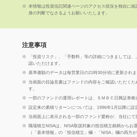
※
本情報は投資信託関連ページのアクセス状況を独自に統
身の判断でなさるようお願いいたします。
注意事項
※
「投資リスク」、「手数料」等の詳細につきましては、
認いただけます。
※
基準価額のデータは毎営業日の21時30分頃に更新され
※
当画面の目論見書はファンドの内容をご確認いただくた
す。
※
一部のファンドの運用レポートは、ＳＭＢＣ日興証券株
※
設定来の累積リターンについては、1996年1月以降に
※
当画面上に表示される一部のファンド愛称が、当社にて
※
職場積立NISAは、NISA取扱対象の投信積立銘柄から
（「基本情報」の「投信積立」欄・「NISA」欄の両方