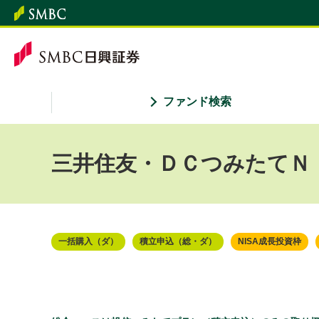
ファンド検索
三井住友・ＤＣつみたてＮ
一括購入（ダ）
積立申込（総・ダ）
NISA成長投資枠