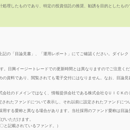
計処理したものであり、特定の投資信託の推奨、勧誘を目的としたもの
上記の「目論見書」、「運用レポート」にてご確認ください。ダイレク
ます。日興イージートレードでの更新時間とは異なりますのでご注意く
めの資料であり、閲覧されても電子交付にはなりません。なお、目論見
式会社のドメインではなく、情報提供会社である株式会社ＱＵＩＣＫの
設定されたファンドについて表示し、それ以前に設定されたファンドにつ
採用する愛称と異なる場合があります。当社採用のファンド愛称は目論
お選びいただけます。
が〇と記載されているファンド。）