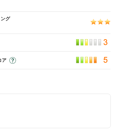
ィング
コア