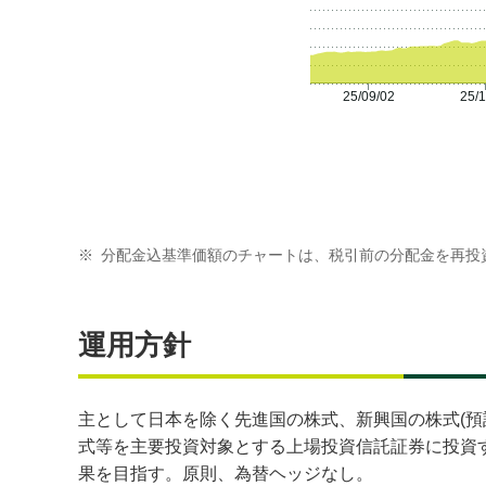
25/09/02
25/1
※
分配金込基準価額のチャートは、税引前の分配金を再投
運用方針
主として日本を除く先進国の株式、新興国の株式(預
式等を主要投資対象とする上場投資信託証券に投資す
果を目指す。原則、為替ヘッジなし。