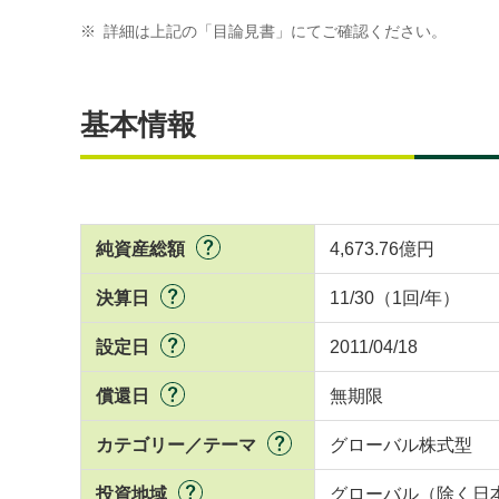
※
詳細は上記の「目論見書」にてご確認ください。
基本情報
純資産総額
4,673.76億円
決算日
11/30（1回/年）
設定日
2011/04/18
償還日
無期限
カテゴリー／テーマ
グローバル株式型
投資地域
グローバル（除く日