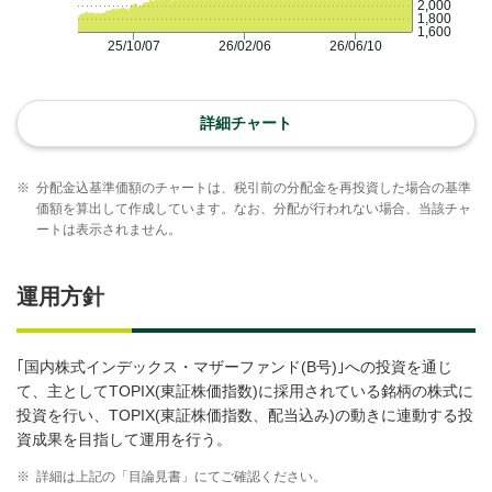
2,000
1,800
1,600
25/10/07
26/02/06
26/06/10
詳細チャート
※
分配金込基準価額のチャートは、税引前の分配金を再投資した場合の基準
価額を算出して作成しています。なお、分配が行われない場合、当該チャ
ートは表示されません。
運用方針
｢国内株式インデックス・マザーファンド(B号)｣への投資を通じ
て、主としてTOPIX(東証株価指数)に採用されている銘柄の株式に
投資を行い、TOPIX(東証株価指数、配当込み)の動きに連動する投
資成果を目指して運用を行う。
※
詳細は上記の「目論見書」にてご確認ください。