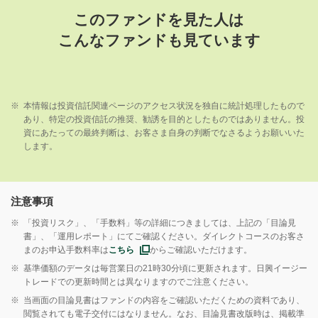
このファンドを見た人は
こんなファンドも見ています
※
本情報は投資信託関連ページのアクセス状況を独自に統計処理したもので
あり、特定の投資信託の推奨、勧誘を目的としたものではありません。投
資にあたっての最終判断は、お客さま自身の判断でなさるようお願いいた
します。
注意事項
※
「投資リスク」、「手数料」等の詳細につきましては、上記の「目論見
書」、「運用レポート」にてご確認ください。ダイレクトコースのお客さ
まのお申込手数料率は
こちら
からご確認いただけます。
※
基準価額のデータは毎営業日の21時30分頃に更新されます。日興イージー
トレードでの更新時間とは異なりますのでご注意ください。
※
当画面の目論見書はファンドの内容をご確認いただくための資料であり、
閲覧されても電子交付にはなりません。なお、目論見書改版時は、掲載準