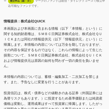
※
マークのファンドは総合・ダイレクトコースで積立申
積立申込（総・ダ）
込可能なファンドです。
情報提供：株式会社QUICK
本画面および本画面に含まれる情報（以下「本情報」という）に
関する知的財産権は、ＳＭＢＣ日興証券株式会社、株式会社ＱＵ
ＩＣＫまたは同社の情報提供元（以下「情報提供元」という）に
帰属します。本情報の内容については万全を期しておりますが、
その内容を保証するものではなく、これらの情報によって生じた
損害について、ＳＭＢＣ日興証券株式会社、株式会社ＱＵＩＣＫ
および情報提供元は原因の如何を問わず一切の責任を負いませ
ん。
本情報の内容については、蓄積・編集加工・二次加工を禁じま
す。また、予告なしに変更を行うことがあります。
投資信託は、株式・債券などの値動きのある証券（外国証券には
為替リスクもあります。）に投資するため基準価額または純資産
価格は変動し、運用成果はすべて投資家に帰属します。したがっ
て預貯金と異なり元本が保証されている商品ではありません。