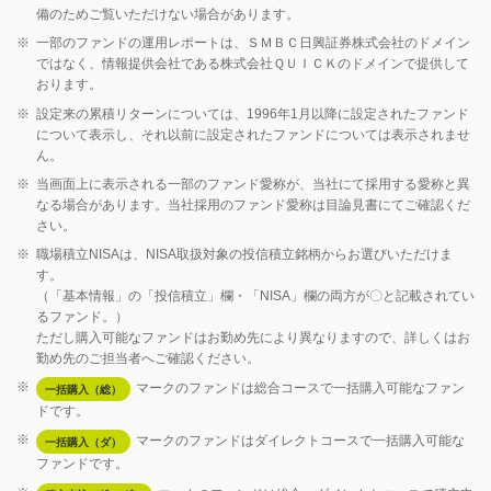
備のためご覧いただけない場合があります。
※
一部のファンドの運用レポートは、ＳＭＢＣ日興証券株式会社のドメイン
ではなく、情報提供会社である株式会社ＱＵＩＣＫのドメインで提供して
おります。
※
設定来の累積リターンについては、1996年1月以降に設定されたファンド
について表示し、それ以前に設定されたファンドについては表示されませ
ん。
※
当画面上に表示される一部のファンド愛称が、当社にて採用する愛称と異
なる場合があります。当社採用のファンド愛称は目論見書にてご確認くだ
さい。
※
職場積立NISAは、NISA取扱対象の投信積立銘柄からお選びいただけま
す。
（「基本情報」の「投信積立」欄・「NISA」欄の両方が〇と記載されてい
るファンド。）
ただし購入可能なファンドはお勤め先により異なりますので、詳しくはお
勤め先のご担当者へご確認ください。
※
マークのファンドは総合コースで一括購入可能なファン
一括購入（総）
ドです。
※
マークのファンドはダイレクトコースで一括購入可能な
一括購入（ダ）
ファンドです。