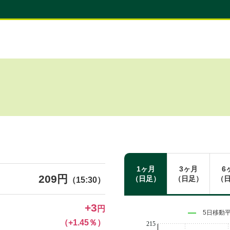
1ヶ月
3ヶ月
6
209円
（日足）
（日足）
（
（15:30）
+3
円
5日移動
（+1.45％）
215