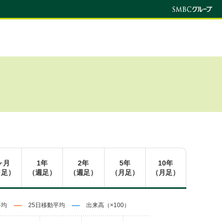
ヶ月
1年
2年
5年
10年
日足）
（週足）
（週足）
（月足）
（月足）
平均
25日移動平均
出来高（×100）