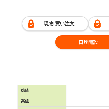
現物 買い注文
口座開設
始値
高値