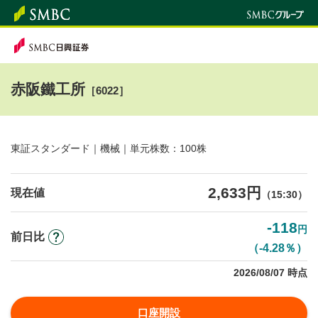
赤阪鐵工所
［6022］
東証スタンダード｜機械｜単元株数：100株
2,633円
現在値
（15:30）
-118
円
前日比
（-4.28％）
2026/08/07 時点
口座開設