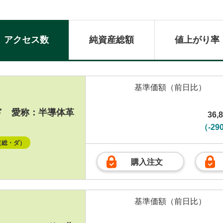
アクセス数
純資産総額
値上がり率
基準価額
（前日比）
ド 愛称：半導体革
36,
（-29
（総・ダ）
購入注文
基準価額
（前日比）