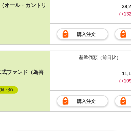
式（オール・カントリ
38,
（+13
購入注文
基準価額
（前日比）
株式ファンド（為替
11,
（+10
（総・ダ）
購入注文