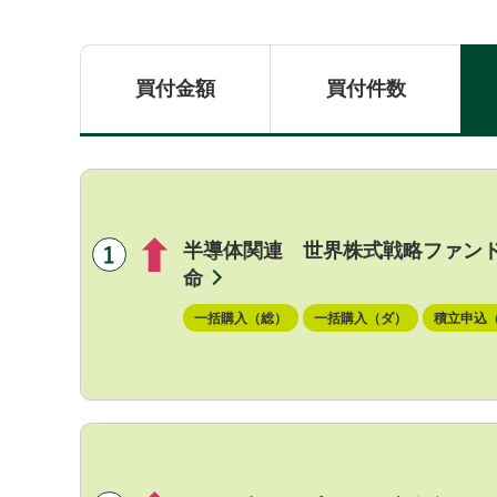
買付金額
買付件数
半導体関連 世界株式戦略ファン
命
一括購入（総）
一括購入（ダ）
積立申込