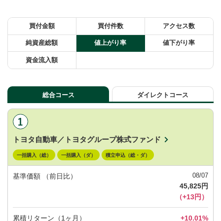
買付金額
買付件数
アクセス数
純資産総額
値上がり率
値下がり率
資金流入額
総合コース
ダイレクトコース
トヨタ自動車／トヨタグループ株式ファンド
一括購入（総）
一括購入（ダ）
積立申込（総・ダ）
08/07
基準価額
（前日比）
45,825円
（+13円）
累積リターン（1ヶ月）
+10.01%