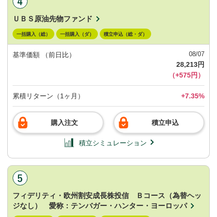
ＵＢＳ原油先物ファンド
一括購入（総）
一括購入（ダ）
積立申込（総・ダ）
08/07
基準価額
（前日比）
28,213円
（+575円）
累積リターン（1ヶ月）
+7.35%
購入注文
積立申込
積立シミュレーション
フィデリティ・欧州割安成長株投信 Ｂコース（為替ヘッ
ジなし） 愛称：テンバガー・ハンター・ヨーロッパ