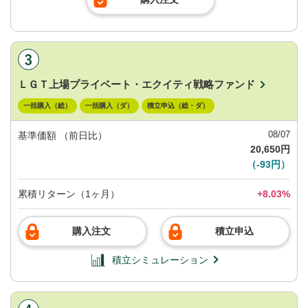
ＬＧＴ上場プライベート・エクイティ戦略ファンド
一括購入（総）
一括購入（ダ）
積立申込（総・ダ）
08/07
基準価額
（前日比）
20,650円
（-93円）
累積リターン（1ヶ月）
+8.03%
購入注文
積立申込
積立シミュレーション